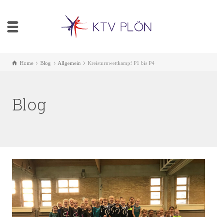
Home
Blog
Allgemein
Kreisturnwettkampf P1 bis P4
Blog