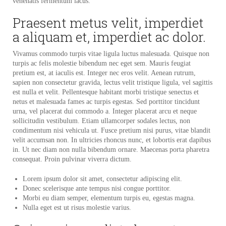
venenatis fermentum lacus.
Praesent metus velit, imperdiet
a aliquam et, imperdiet ac dolor.
Vivamus commodo turpis vitae ligula luctus malesuada. Quisque non
turpis ac felis molestie bibendum nec eget sem. Mauris feugiat
pretium est, at iaculis est. Integer nec eros velit. Aenean rutrum,
sapien non consectetur gravida, lectus velit tristique ligula, vel sagittis
est nulla et velit. Pellentesque habitant morbi tristique senectus et
netus et malesuada fames ac turpis egestas. Sed porttitor tincidunt
urna, vel placerat dui commodo a. Integer placerat arcu et neque
sollicitudin vestibulum. Etiam ullamcorper sodales lectus, non
condimentum nisi vehicula ut. Fusce pretium nisi purus, vitae blandit
velit accumsan non. In ultricies rhoncus nunc, et lobortis erat dapibus
in. Ut nec diam non nulla bibendum ornare. Maecenas porta pharetra
consequat. Proin pulvinar viverra dictum.
Lorem ipsum dolor sit amet, consectetur adipiscing elit.
Donec scelerisque ante tempus nisi congue porttitor.
Morbi eu diam semper, elementum turpis eu, egestas magna.
Nulla eget est ut risus molestie varius.