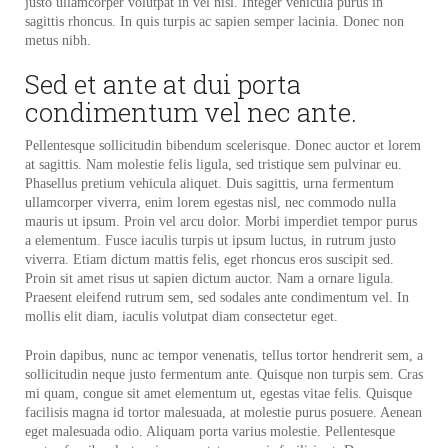
justo ullamcorper volutpat in vel nisl. Integer vehicula purus in
sagittis rhoncus. In quis turpis ac sapien semper lacinia. Donec non
metus nibh.
Sed et ante at dui porta
condimentum vel nec ante.
Pellentesque sollicitudin bibendum scelerisque. Donec auctor et lorem
at sagittis. Nam molestie felis ligula, sed tristique sem pulvinar eu.
Phasellus pretium vehicula aliquet. Duis sagittis, urna fermentum
ullamcorper viverra, enim lorem egestas nisl, nec commodo nulla
mauris ut ipsum. Proin vel arcu dolor. Morbi imperdiet tempor purus
a elementum. Fusce iaculis turpis ut ipsum luctus, in rutrum justo
viverra. Etiam dictum mattis felis, eget rhoncus eros suscipit sed.
Proin sit amet risus ut sapien dictum auctor. Nam a ornare ligula.
Praesent eleifend rutrum sem, sed sodales ante condimentum vel. In
mollis elit diam, iaculis volutpat diam consectetur eget.
Proin dapibus, nunc ac tempor venenatis, tellus tortor hendrerit sem, a
sollicitudin neque justo fermentum ante. Quisque non turpis sem. Cras
mi quam, congue sit amet elementum ut, egestas vitae felis. Quisque
facilisis magna id tortor malesuada, at molestie purus posuere. Aenean
eget malesuada odio. Aliquam porta varius molestie. Pellentesque