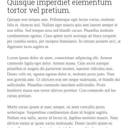
Quisque imperdiet elementum
tortor vel pretium.
Quisque non tempus ante. Pellentesque eget lectus varius, molestie
felis et, rhoncus nisl. Nullam eget mauris quis sem laoreet semper et
non tellus. Sed tempus urna sed blandit cursus. Phasellus molestie
condimentum egestas. Class aptent taciti sociosqu ad litora torquent
per conubia nostra, per inceptos himenaeos. In rutrum posuere orci, at
dignissim lacus sagittis ut.
Lorem ipsum dolor sit amet, consectetuer adipiscing elit. Aenean
commodo ligula eget dolor. Aenean massa. Cum sociis natoque
penatibus et magnis dis parturient montes, nascetur ridiculus mus.
Donec velit est, egestas egestas dolor et, molestie porta justo. Nam
non gravida ante. Ut ultricies erat nec neque malesuada, et blandit dui
sollicitudin. Phasellus commodo interdum sollicitudin. Proin
hendrerit massa non tortor ultrices porttitor. Cras commodo sed leo
cursus pretium.
Morbi cursus ipsum at nunc semper, sit amet convallis purus
scelerisque. Suspendisse condimentum diam id feugiat sagittis.
Nullam erat nulla, auctor id lectus id, dapibus molestie mauris. Nam
ultrices metus ac quam varius malesuada. Donec iaculis ipsum eu