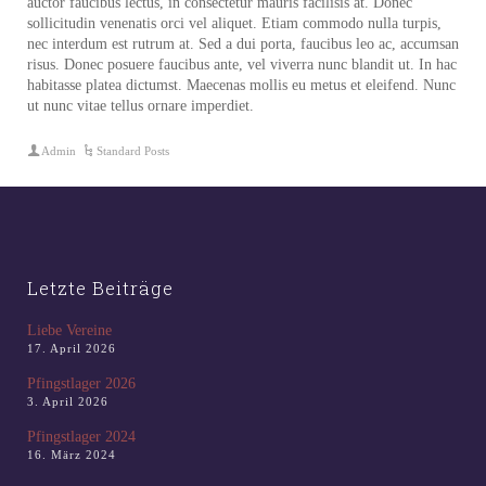
auctor faucibus lectus, in consectetur mauris facilisis at. Donec
sollicitudin venenatis orci vel aliquet. Etiam commodo nulla turpis,
nec interdum est rutrum at. Sed a dui porta, faucibus leo ac, accumsan
risus. Donec posuere faucibus ante, vel viverra nunc blandit ut. In hac
habitasse platea dictumst. Maecenas mollis eu metus et eleifend. Nunc
ut nunc vitae tellus ornare imperdiet.
Admin
Standard Posts
Letzte Beiträge
Liebe Vereine
17. April 2026
Pfingstlager 2026
3. April 2026
Pfingstlager 2024
16. März 2024